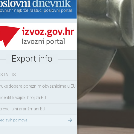
Export info
 STATUS
ruke dobara poreznim obveznicima u EU
identifikacijski broj za EU
erencijalni aranžmani EU
led svih pojmova