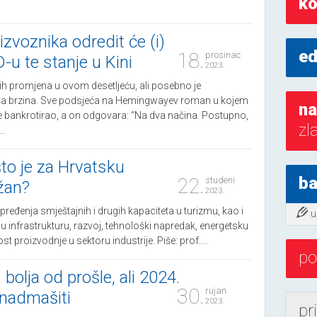
ko
izvoznika odredit će (i)
ed
18.
prosinac
D-u te stanje u Kini
2023.
ih promjena u ovom desetljeću, ali posebno je
ova brzina. Sve podsjeća na Hemingwayev roman u kojem
na
je bankrotirao, a on odgovara: “Na dva načina. Postupno,
zl
..
to je za Hrvatsku
22.
b
studeni
žan?
2023.
pređenja smještajnih i drugih kapaciteta u turizmu, kao i
u
u infrastrukturu, razvoj, tehnološki napredak, energetsku
st proizvodnje u sektoru industrije. Piše: prof....
po
 bolja od prošle, ali 2024.
30.
rujan
 nadmašiti
2023.
pr