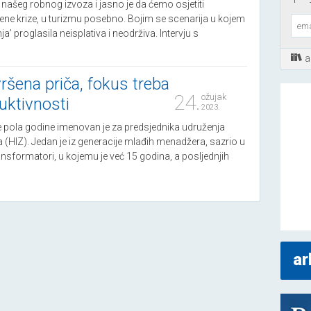
našeg robnog izvoza i jasno je da ćemo osjetiti
jene krize, u turizmu posebno. Bojim se scenarija u kojem
ja’ proglasila neisplativa i neodrživa. Intervju s
a
vršena priča, fokus treba
24.
ožujak
duktivnosti
2023.
e pola godine imenovan je za predsjednika udruženja
 (HIZ). Jedan je iz generacije mlađih menadžera, sazrio u
ansformatori, u kojemu je već 15 godina, a posljednjih
ar