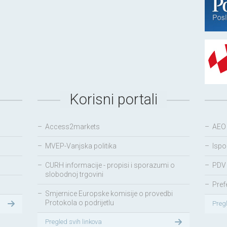
Korisni portali
–
Access2markets
–
AEO
–
MVEP-Vanjska politika
–
Ispo
–
CURH informacije - propisi i sporazumi o
–
PDV 
slobodnoj trgovini
–
Pref
–
Smjernice Europske komisije o provedbi
Protokola o podrijetlu
Preg
Pregled svih linkova