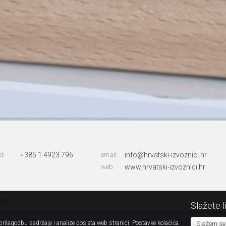
el:
+385 1 4923 796
email:
info@hrvatski-izvoznici.hr
web:
www.hrvatski-izvoznici.hr
ržana
Slažete l
rilagodbu sadržaja i analize posjeta web stranici. Postavke kolačića
Slažem se