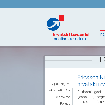
na
HI
Ericsson Ni
hrvatski iz
Vijesti/Najave
Aktivnosti HIZ-a
Prethodnih godina H
geopolitike, energe
O članovima
transformacije u ko
Ponude