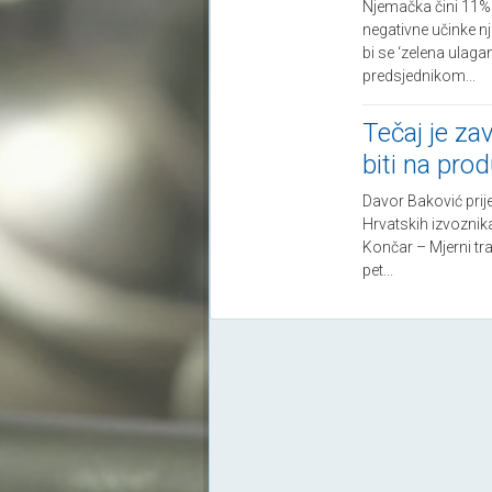
Njemačka čini 11% 
negativne učinke n
bi se ‘zelena ulagan
predsjednikom...
Tečaj je za
biti na pro
Davor Baković prij
Hrvatskih izvoznika
Končar – Mjerni tr
pet...