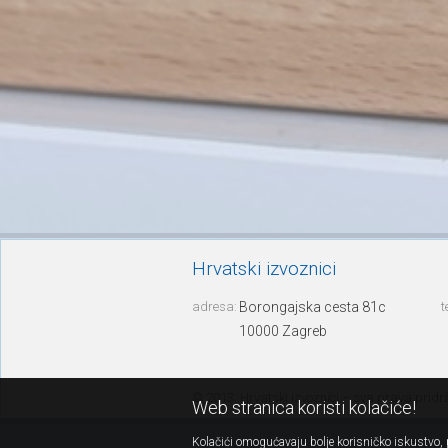
Hrvatski izvoznici
adresa:
Borongajska cesta 81c
t
10000 Zagreb
© 2013. Hrvatski izvoznici – sva prava prid
Web stranica koristi kolačiće!
Kolačići omogućavaju bolje korisničko iskustvo, p