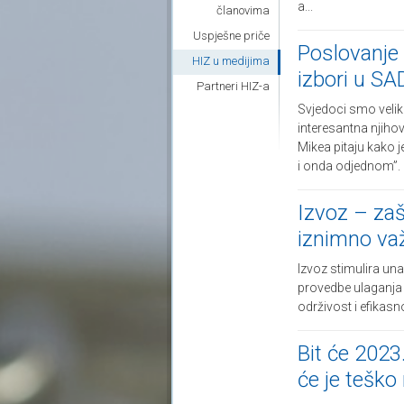
a...
članovima
Uspješne priče
Poslovanje 
HIZ u medijima
izbori u SA
Partneri HIZ-a
Svjedoci smo velik
interesantna njih
Mikea pitaju kako 
i onda odjednom”. .
Izvoz – zaš
iznimno va
Izvoz stimulira una
provedbe ulaganja 
održivost i efikasno
Bit će 2023.
će je teško