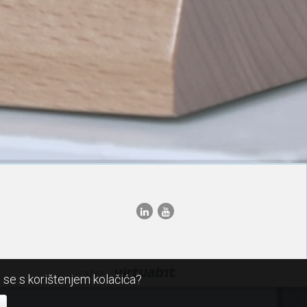
razvoj:
i se s korištenjem kolačića?