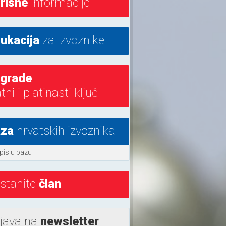
risne
informacije
ukacija
za izvoznike
grade
atni i platinasti ključ
aza
hrvatskih izvoznika
pis u bazu
stanite
član
ijava na
newsletter