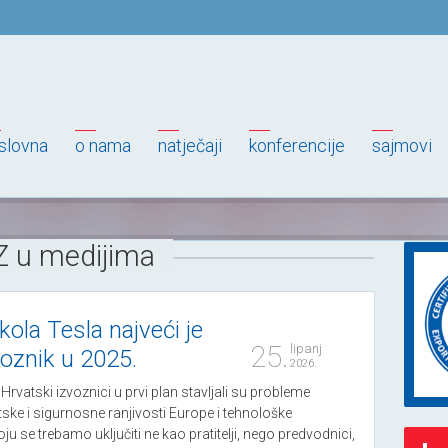
slovna
o nama
natječaji
konferencije
sajmovi
Z u medijima
kola Tesla najveći je
25.
lipanj
voznik u 2025.
2026.
rvatski izvoznici u prvi plan stavljali su probleme
tske i sigurnosne ranjivosti Europe i tehnološke
ju se trebamo uključiti ne kao pratitelji, nego predvodnici,