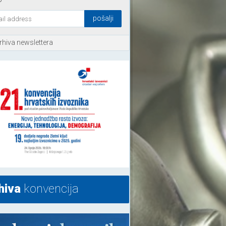
rhiva newslettera
hiva
konvencija