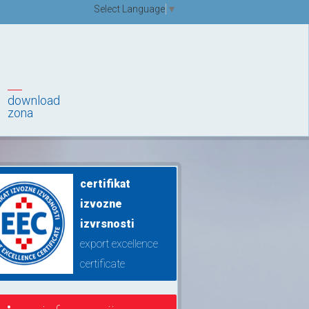
Select Language
▼
download
zona
certifikat
izvozne
izvrsnosti
export excellence
certificate