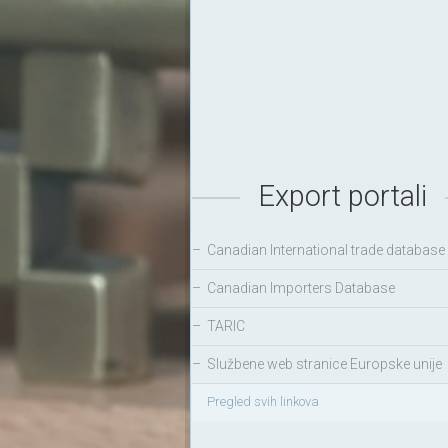
Export portali
–
Canadian International trade database
–
Canadian Importers Database
–
TARIC
–
Službene web stranice Europske unije
Pregled svih linkova